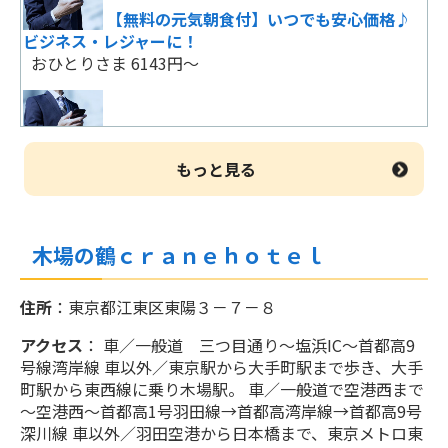
スタンダードプラン
【無料の元気朝食付】いつでも安心価格♪
おひとりさま 4000円～
ビジネス・レジャーに！
おひとりさま 6143円～
【お得な連泊割り】お得なプラン☆
おひとりさま 3750円～
【無料の元気朝食付】いつでも安心価格♪
ビジネス・レジャーに！
もっと見る
おひとりさま 6143円～
木場の鶴ｃｒａｎｅｈｏｔｅｌ
ファミリー・推し活・スポーツ観戦【朝
食・アメニティ無料】コスパ最強！
おひとりさま 6143円～
住所
：東京都江東区東陽３－７－８
アクセス
： 車／一般道 三つ目通り～塩浜IC～首都高9
号線湾岸線 車以外／東京駅から大手町駅まで歩き、大手
【無料の元気朝食付】いつでも安心価格♪
町駅から東西線に乗り木場駅。 車／一般道で空港西まで
ビジネス・レジャーに！
～空港西～首都高1号羽田線→首都高湾岸線→首都高9号
おひとりさま 6825円～
深川線 車以外／羽田空港から日本橋まで、東京メトロ東