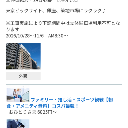
【お得な連泊割り】お得なプラン☆
東京ビックサイト、銀座、築地市場にラクラク♪
おひとりさま 3840円～
※工事実施により下記期間中は立体駐車場利用不可とな
ります
【お得な連泊割り】お得なプラン☆
2026/10/28～11/6 AM8:30～
おひとりさま 4750円～
事前お支払い、返金不可プラン！！！
おひとりさま 3400円～
外観
洋室シングルプラン ダブル、トリプ
ル、ファミリー お部屋タイプおまかせ 禁煙 現金
ファミリー・推し活・スポーツ観戦【朝
特価
食・アメニティ無料】コスパ最強！
おひとりさま 7000円～
おひとりさま 6825円～