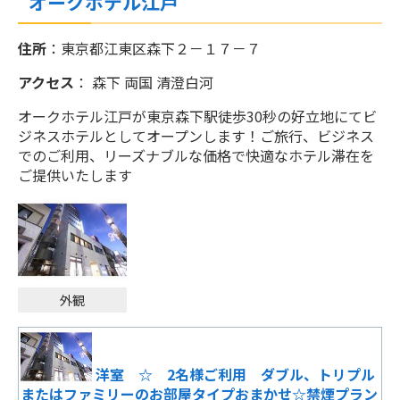
オークホテル江戸
食事なし＞
おひとりさま 4840円～
住所
：東京都江東区森下２－１７－７
アクセス
： 森下 両国 清澄白河
じゃらん限定【早期割30】30日前までのご
予約でお得にステイ！（食事なし）
オークホテル江戸が東京森下駅徒歩30秒の好立地にてビ
おひとりさま 5940円～
ジネスホテルとしてオープンします！ご旅行、ビジネス
でのご利用、リーズナブルな価格で快適なホテル滞在を
ご提供いたします
【チェーンホテル特集】シンプルステイ＜
食事なし＞
おひとりさま 4840円～
外観
【じゃらん限定・訳アリ】舞浜利用・パー
ク帰りにもオススメ☆20時IN-8時OUTショートステイ
♪【素泊まり】
おひとりさま 6500円～
洋室 ☆ 2名様ご利用 ダブル、トリプル
またはファミリーのお部屋タイプおまかせ☆禁煙プラン