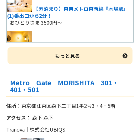
おひとりさま 6825円～
【素泊まり】東京メトロ東西線『木場駅』
(1)番出口から2分！
おひとりさま 3500円～
【無料の元気朝食付】いつでも安心価格♪
ビジネス・レジャーに！
おひとりさま 6825円～
【素泊まり】東京メトロ東西線『木場駅』
(1)番出口から2分！
もっと見る
おひとりさま 4500円～
【無料の元気朝食付】いつでも安心価格♪
ビジネス・レジャーに！
おひとりさま 6825円～
Metro Gate MORISHITA 301・
2泊以上ならお得連泊プラン【素泊り】木場
401・501
駅(1)番出口から2分！
おひとりさま 3500円～
ファミリー・推し活・スポーツ観戦【朝
住所
：東京都江東区森下二丁目1番2号3・4・5階
食・アメニティ無料】コスパ最強！
おひとりさま 6825円～
アクセス
： 森下 森下
2泊以上ならお得連泊プラン【素泊り】木場
駅(1)番出口から2分！
Tranova｜株式会社UBIQS
おひとりさま 4000円～
【無料の元気朝食付】いつでも安心価格♪