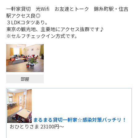
一軒家貸切 光Wifi お友達とトーク 錦糸町駅・住吉
事前お支払い、返金不可プラン！！！
割引物語～宿を求めて～＜食事なし＞
駅アクセス良◎
おひとりさま 5000円～
おひとりさま 17630円～
３LDKコタツあり。
東京の観光地、主要地にアクセス抜群です♪
※セルフチェックイン方式です。
【お得な連泊割り】お得なプラン☆
割引物語～宿を求めて～＜食事なし＞
おひとりさま 4840円～
おひとりさま 12290円～
事前お支払い、返金不可プラン！！！
じゃらん限定【早期割30】30日前までのご
おひとりさま 4500円～
部屋
予約でお得にステイ！（食事なし）
おひとりさま 5400円～
スタンダードプラン
おひとりさま 4500円～
割引物語～宿を求めて～＜食事なし＞
おひとりさま 11220円～
まるまる貸切一軒家☆感染対策バッチリ！
おひとりさま 23100円～
【お得な連泊割り】お得なプラン☆