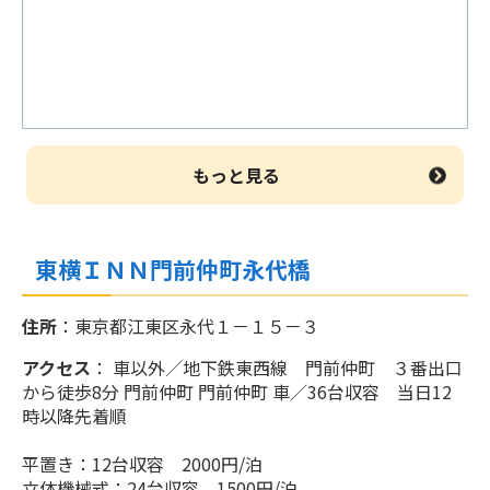
おひとりさま 4250円～
割引物語～宿を求めて～＜食事なし＞
おひとりさま 13350円～
事前お支払い、返金不可プラン！！！
おひとりさま 5000円～
割引物語～宿を求めて～＜食事なし＞
おひとりさま 11220円～
もっと見る
スタンダードプラン
おひとりさま 4000円～
割引物語～宿を求めて～＜食事なし＞
おひとりさま 10150円～
東横ＩＮＮ門前仲町永代橋
スタンダードプラン
おひとりさま 3400円～
住所
：東京都江東区永代１－１５－３
割引物語～宿を求めて～＜食事なし＞
おひとりさま 9970円～
アクセス
： 車以外／地下鉄東西線 門前仲町 ３番出口
から徒歩8分 門前仲町 門前仲町 車／36台収容 当日12
スタンダードプラン
時以降先着順
おひとりさま 5000円～
割引物語～宿を求めて～＜食事なし＞
平置き：12台収容 2000円/泊
おひとりさま 13350円～
立体機械式：24台収容 1500円/泊