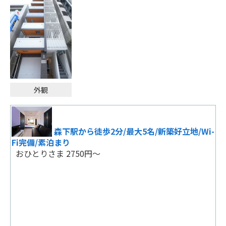
ビジネス・レジャーに！
おひとりさま 6825円～
2泊以上ならお得連泊プラン【素泊り】木場
駅(1)番出口から2分！
おひとりさま 4500円～
スタンダードプラン
おひとりさま 10185円～
外観
ファミリー・推し活・スポーツ観戦【朝
食・アメニティ無料】コスパ最強！
おひとりさま 10185円～
森下駅から徒歩2分/最大5名/新築好立地/Wi-
Fi完備/素泊まり
おひとりさま 2750円～
スタンダードプラン
おひとりさま 10185円～
ファミリー・推し活・スポーツ観戦【朝