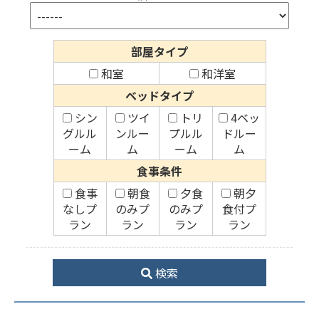
部屋タイプ
和室
和洋室
ベッドタイプ
シン
ツイ
トリ
4ベッ
グルル
ンルー
プルル
ドルー
ーム
ム
ーム
ム
食事条件
食事
朝食
夕食
朝夕
なしプ
のみプ
のみプ
食付プ
ラン
ラン
ラン
ラン
検索