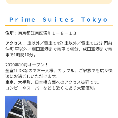
おひとりさま 17966円～
正規料金 素泊り
おひとりさま 33010円～
Ｐｒｉｍｅ Ｓｕｉｔｅｓ Ｔｏｋｙｏ
【バリューレート】室料のみ！東京駅・舞
浜駅から3駅！アートに包まれお得にホテルステイ
正規料金 朝食付
おひとりさま 15135円～
住所
：東京都江東区深川１－８－１３
おひとりさま 35760円～
アクセス
： 車以外／電車で4分 車以外／電車で12分 門前
仲町 車以外／羽田空港まで電車で40分、成田空港まで電
【早期予約レート】30日前のご予約でお得
車で1時間10分。
正規料金 朝食付
にステイ！（室料のみ）
おひとりさま 25110円～
おひとりさま 14339円～
2020年10月オープン！
全室1LDKなのでお一人様、カップル、ご家族でも広々快
適にお過ごしいただけます。
東京、大手町、日本橋方面へのアクセス抜群です。
スイートルーム モニタープラン 〈素泊
【ベーシックレート】大浴場でゆったりと
コンビニやスーパーなども近くにあり大変便利。
り〉
「ととのう時間」を♪（朝食付き）
おひとりさま 18410円～
おひとりさま 22350円～
スイートルーム モニタープラン 〈朝食
【バリューレート】朝食付き！東京駅・舞