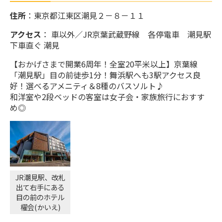
住所
：東京都江東区潮見２－８－１１
アクセス
： 車以外／JR京葉武蔵野線 各停電車 潮見駅
下車直ぐ 潮見
【おかげさまで開業6周年！全室20平米以上】京葉線
「潮見駅」目の前徒歩1分！舞浜駅へも3駅アクセス良
好！選べるアメニティ＆8種のバスソルト♪
和洋室や2段ベッドの客室は女子会・家族旅行におすす
め◎
JR潮見駅、改札
出て右手にある
目の前のホテル
櫂会(かいえ)