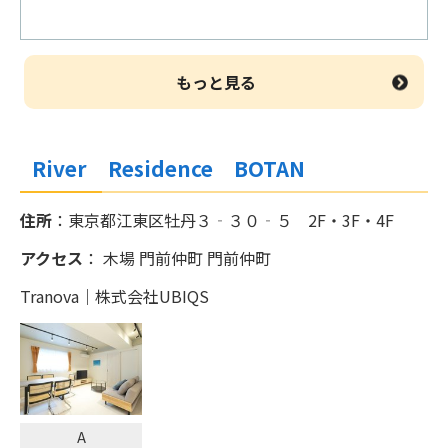
食・アメニティ無料】コスパ最強！
おひとりさま 10185円～
もっと見る
いつもの客室でより上質な宿泊体験・プレ
ミアムプラスプラン
おひとりさま 11235円～
River Residence BOTAN
住所
：東京都江東区牡丹３‐３０‐５ 2F・3F・4F
ファミリー・推し活・スポーツ観戦【朝
食・アメニティ無料】コスパ最強！
アクセス
： 木場 門前仲町 門前仲町
おひとりさま 6143円～
Tranova｜株式会社UBIQS
A