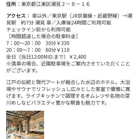
おひとりさま 7040円～
住所
：東京都江東区潮見２－８－１６
アクセス
： 車以外／東京駅（JR京葉線・武蔵野線）→潮
見駅 約7分 潮見 車／入庫後24時間ご利用可能
正規料金 素泊り
チェックイン前から利用可能
おひとりさま 20310円～
［時間超過した場合の駐車料金］
7：00～20：00 30分￥330
20：00～7：00 60分￥110
全日（当日12:00MID.まで）￥2,400
正規料金 朝食付
※満車の場合、近隣駐車場をご案内させていただくこと
おひとりさま 23060円～
がございます。
江戸の伝統と現代アートが融合した水辺のホテル。大浴
【1日1室限定！】心も身体もリフレッシ
場やサウナでリフレッシュし広々とした客室で優雅に寛
ュ！話題のミラブルルーム 素泊り
げます。ライブキッチンで調理するオムレツや名物の深
おひとりさま 11110円～
川めしなどバラエティ豊かな朝食も魅力です。
正規料金 朝食付
おひとりさま 30460円～