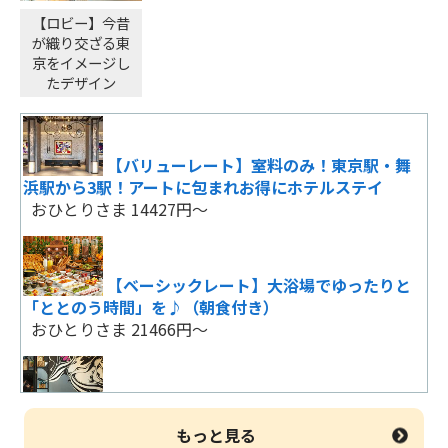
【ロビー】今昔
が織り交ざる東
正規料金 素泊り
京をイメージし
おひとりさま 27710円～
たデザイン
【1日1室限定！】心も身体もリフレッシ
【バリューレート】室料のみ！東京駅・舞
ュ！話題のミラブルルーム 朝食付
浜駅から3駅！アートに包まれお得にホテルステイ
おひとりさま 13860円～
おひとりさま 14427円～
正規料金 素泊り
【ベーシックレート】大浴場でゆったりと
おひとりさま 18610円～
「ととのう時間」を♪（朝食付き）
おひとりさま 21466円～
正規料金 朝食付
おひとりさま 21360円～
【ベーシックレート】大浴場でゆったりと
「ととのう時間」を♪（お部屋のみ）
もっと見る