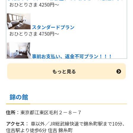
おひとりさま 4250円～
【チェーンホテル特集】シンプルステイ＜
食事なし＞
おひとりさま 5980円～
スタンダードプラン
おひとりさま 4750円～
★【じゃらん限定】【室数限定】直前割ベ
ストレート！（朝食付き）
事前お支払い、返金不可プラン！！！
おひとりさま 5980円～
おひとりさま 4750円～
もっと見る
【チェーンホテル特集】シンプルステイ
【お得な連泊割り】お得なプラン☆
（朝食付き）
おひとりさま 4625円～
おひとりさま 9100円～
錦の館
住所
：東京都江東区毛利２－８－７
スタンダードプラン
割引物語～宿を求めて～＜食事なし＞
おひとりさま 5000円～
アクセス
： 車以外／JR総武線快速で錦糸町駅まで10分、
おひとりさま 18160円～
住吉駅より徒歩6分 住吉 錦糸町