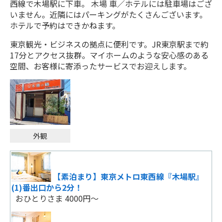
西線で木場駅に下車。 木場 車／ホテルには駐車場はござ
いません。近隣にはパーキングがたくさんございます。
ホテルで予約はできかねます。
【無料の元気朝食付】いつでも安心価格♪
ビジネス・レジャーに！
東京観光・ビジネスの拠点に便利です。JR東京駅まで約
おひとりさま 10185円～
17分とアクセス抜群。マイホームのような安心感のある
空間、お客様に寄添ったサービスでお迎えします。
【無料の元気朝食付】いつでも安心価格♪
ビジネス・レジャーに！
おひとりさま 10185円～
外観
ファミリー・推し活・スポーツ観戦【朝
食・アメニティ無料】コスパ最強！
おひとりさま 6825円～
【素泊まり】東京メトロ東西線『木場駅』
(1)番出口から2分！
おひとりさま 4000円～
ファミリー・推し活・スポーツ観戦【朝
食・アメニティ無料】コスパ最強！