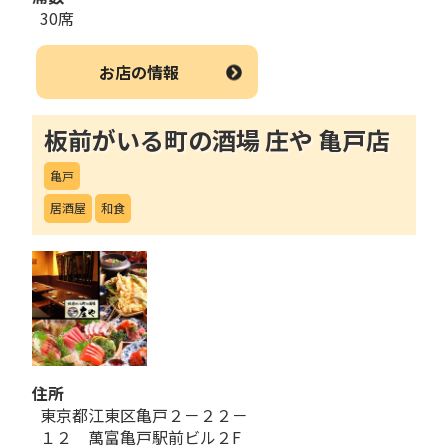
30席
お店の情報
板前がいる町の酒場 庄や 亀戸店
亀戸
居酒屋
和食
住所
東京都江東区亀戸２－２２－
１２ 萬富亀戸駅前ビル２F