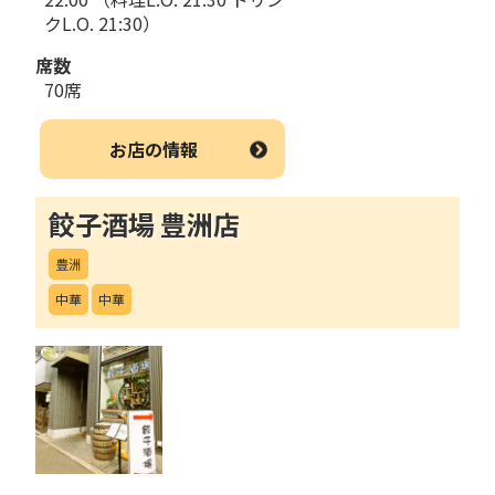
クL.O. 21:30）
席数
70席
お店の情報
餃子酒場 豊洲店
豊洲
中華
中華