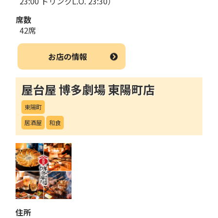
23:00 ドリンクL.O. 23:30）
席数
42席
お店の情報
屋台屋 博多劇場 東陽町店
東陽町
居酒屋
和食
住所