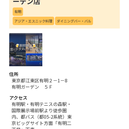
ーデン店
有明
アジア・エスニック料理
ダイニングバー・バル
住所
東京都江東区有明２－1－8
有明ガーデン ５Ｆ
アクセス
有明駅・有明テニスの森駅・
国際展示場前駅より徒歩圏
内、都バス（都05-2系統）東
京ビッグサイト方面「有明二