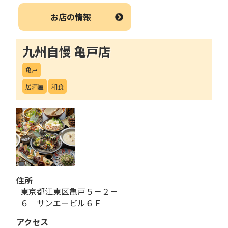
お店の情報
九州自慢 亀戸店
亀戸
居酒屋
和食
住所
東京都江東区亀戸５－２－
６ サンエービル６Ｆ
アクセス