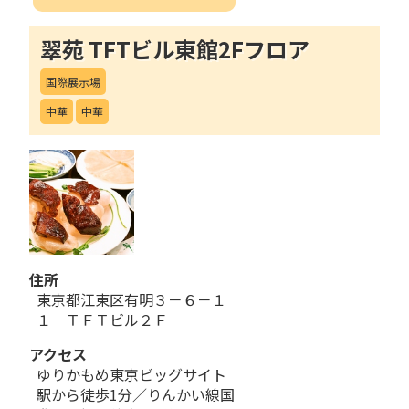
翠苑 TFTビル東館2Fフロア
国際展示場
中華
中華
住所
東京都江東区有明３－６－１
１ ＴＦＴビル２Ｆ
アクセス
ゆりかもめ東京ビッグサイト
駅から徒歩1分／りんかい線国