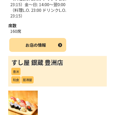
23:15）金～日: 14:00～翌0:00
（料理L.O. 23:00 ドリンクL.O.
23:15）
席数
160席
お店の情報
すし屋 銀蔵 豊洲店
豊洲
和食
居酒屋