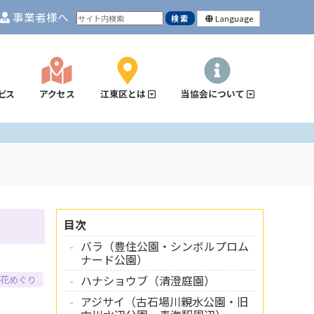
事業者様へ
Language
ビス
アクセス
江東区とは
当協会について
目次
バラ（豊住公園・シンボルプロム
ナード公園）
ハナショウブ（清澄庭園）
 花めぐり
アジサイ（古石場川親水公園・旧