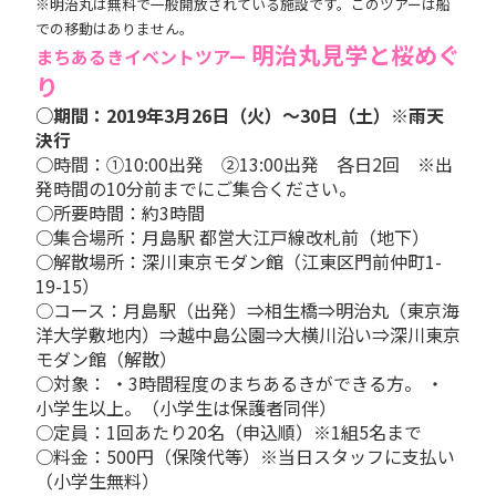
※明治丸は無料で一般開放されている施設です。このツアーは船
での移動はありません。
明治丸見学と桜めぐ
まちあるきイベントツアー
り
○期間：2019年3月26日（火）～30日（土）※雨天
決行
○時間：①10:00出発 ②13:00出発 各日2回 ※出
発時間の10分前までにご集合ください。
○所要時間：約3時間
○集合場所：月島駅 都営大江戸線改札前（地下）
○解散場所：深川東京モダン館（江東区門前仲町1-
19-15）
○コース：月島駅（出発）⇒相生橋⇒明治丸（東京海
洋大学敷地内）⇒越中島公園⇒大横川沿い⇒深川東京
モダン館（解散）
○対象： ・3時間程度のまちあるきができる方。 ・
小学生以上。（小学生は保護者同伴）
○定員：1回あたり20名（申込順）※1組5名まで
○料金：500円（保険代等）※当日スタッフに支払い
（小学生無料）