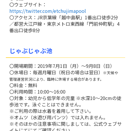
〇ウェブサイト：
https://twitter.com/etchujimapool
〇アクセス：JR京葉線「越中島駅」1番出口徒歩2分
／都営大江戸線・東京メトロ東西線「門前仲町駅」4
番出口徒歩8分
じゃぶじゃぶ池
〇開場期間：2019年7月1日（月）～9月8日（日）
〇休場日：毎週月曜日（祝日の場合は翌日）
※天候や
管理運営状況により、臨時に休場する場合があります。
〇料金：無料
〇利用時間：10:00～16:00
〇対象：幼児から低学年の児童 ※水深10～20cmの徒
歩池です。泳ぐことはできません。
※ご利用の際は水着を着用して下さい。
※オムツ（水遊び用パンツ）では入れません。
※そのほかの注意事項に関しましては、公式ウェブサ
イトにてにてご確認ください。