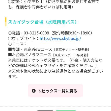
○対象：小学生以上（幼児や補助を必要とする方で
も、保護者や同伴者がいれば利用可）
スカイダック台場（水陸両用バス）
○電話：03-3215-0008（受付時間9:30～18:00）
○ウェブサイト：
http://www.skybus.jp/
○コース：
■豊洲・東京Viewコース
［東京テレポート駅発着］
■お台場パノラマコース
［東京テレポート駅発着］
※乗車にはチケットが必要です。（料金・購入方法な
どの詳細は公式ウェブサイトをご確認ください。）
※天候や海の状態により急遽運休となる場合がござい
ます。
トピックス一覧に戻る