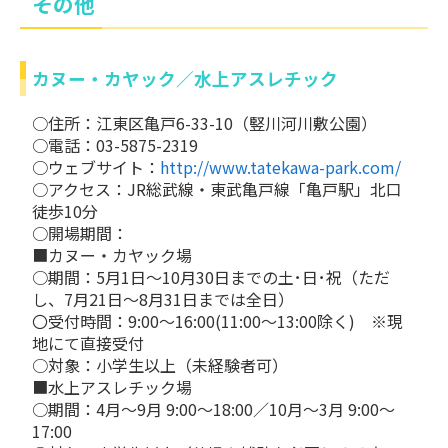
その他
カヌー・カヤック／水上アスレチック
○住所：江東区亀戸6-33-10（竪川河川敷公園）
○電話：03-5875-2319
○ウェブサイト：
http://www.tatekawa-park.com/
○アクセス：JR総武線・東武亀戸線「亀戸駅」北口
徒歩10分
○開場期間：
■カヌー・カヤック場
○期間：5月1日～10月30日までの土･日･祝（ただ
し、7月21日～8月31日までは全日）
〇受付時間：9:00～16:00(11:00～13:00除く) ※現
地にて直接受付
○対象：小学生以上（未経験者可）
■水上アスレチック場
○期間：4月～9月 9:00～18:00／10月～3月 9:00～
17:00