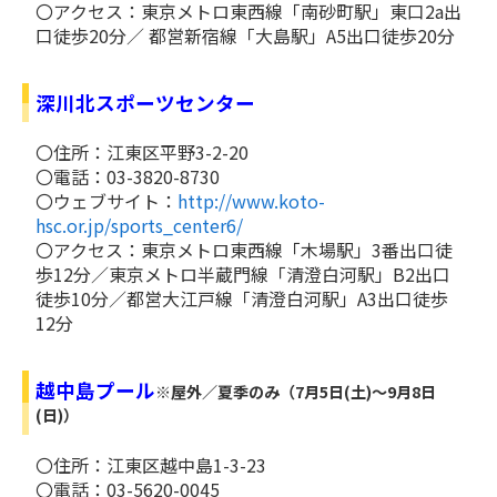
〇アクセス：東京メトロ東西線「南砂町駅」東口2a出
口徒歩20分／ 都営新宿線「大島駅」A5出口徒歩20分
深川北スポーツセンター
〇住所：江東区平野3-2-20
〇電話：03-3820-8730
〇ウェブサイト：
http://www.koto-
hsc.or.jp/sports_center6/
〇アクセス：東京メトロ東西線「木場駅」3番出口徒
歩12分／東京メトロ半蔵門線「清澄白河駅」B2出口
徒歩10分／都営大江戸線「清澄白河駅」A3出口徒歩
12分
越中島プール
※屋外／夏季のみ（7月5日(土)～9月8日
(日)）
〇住所：江東区越中島1-3-23
〇電話：03-5620-0045