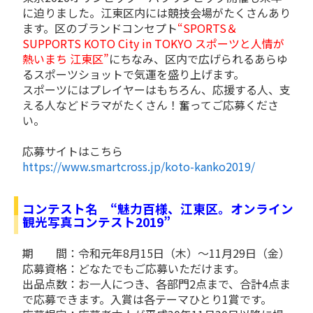
に迫りました。江東区内には競技会場がたくさんあり
ます。区のブランドコンセプト
“SPORTS＆
SUPPORTS KOTO City in TOKYO スポーツと人情が
熱いまち 江東区”
にちなみ、区内で広げられるあらゆ
るスポーツショットで気運を盛り上げます。
スポーツにはプレイヤーはもちろん、応援する人、支
える人などドラマがたくさん！奮ってご応募くださ
い。
応募サイトはこちら
https://www.smartcross.jp/koto-kanko2019/
コンテスト名 “魅力百様、江東区。オンライン
観光写真コンテスト2019”
期 間：令和元年8月15日（木）～11月29日（金）
応募資格：どなたでもご応募いただけます。
出品点数：お一人につき、各部門2点まで、合計4点ま
で応募できます。入賞は各テーマひとり1賞です。