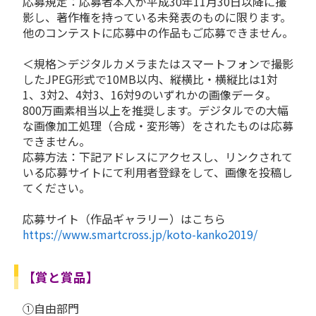
応募規定：応募者本人が平成30年11月30日以降に撮
影し、著作権を持っている未発表のものに限ります。
他のコンテストに応募中の作品もご応募できません。
＜規格＞デジタルカメラまたはスマートフォンで撮影
したJPEG形式で10MB以内、縦横比・横縦比は1対
1、3対2、4対3、16対9のいずれかの画像データ。
800万画素相当以上を推奨します。デジタルでの大幅
な画像加工処理（合成・変形等）をされたものは応募
できません。
応募方法：下記アドレスにアクセスし、リンクされて
いる応募サイトにて利用者登録をして、画像を投稿し
てください。
応募サイト
（作品ギャラリー）
はこちら
https://www.smartcross.jp/koto-kanko2019/
【賞と賞品】
①自由部門