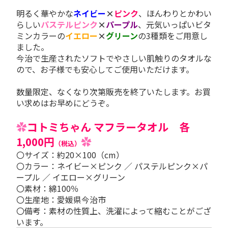
明るく華やかな
ネイビー
×
ピンク
、ほんわりとかわい
らしい
パステルピンク
×
パープル
、元気いっぱいビタ
ミンカラーの
イエロー
×
グリーン
の3種類をご用意し
ました。
今治で生産されたソフトでやさしい肌触りのタオルな
ので、お子様でも安心してご使用いただけます。
数量限定、なくなり次第販売を終了いたします。お買
い求めはお早めにどうぞ。
✿
コトミちゃん マフラータオル 各
1,000円
✿
（税込）
〇サイズ：約20×100（cm）
〇カラー：ネイビー×ピンク ／ パステルピンク×パ
ープル ／ イエロー×グリーン
〇素材：綿100％
〇生産地：愛媛県今治市
〇備考：素材の性質上、洗濯によって縮むことがござ
います。