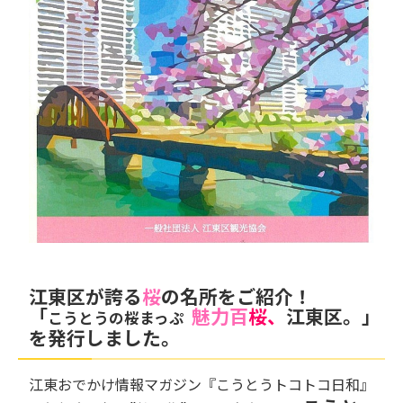
江東区が誇る
桜
の名所をご紹介！
「
魅力百
桜、
江東区。」
こうとうの桜まっぷ
を発行しました。
江東おでかけ情報マガジン『こうとうトコトコ日和』