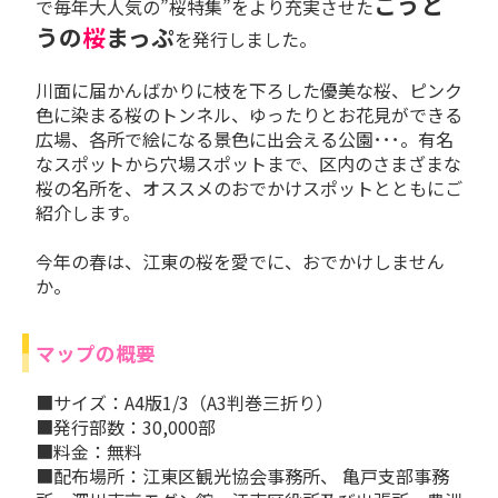
こうと
で毎年大人気の”桜特集”をより充実させた
うの
桜
まっぷ
を発行しました。
川面に届かんばかりに枝を下ろした優美な桜、ピンク
色に染まる桜のトンネル、ゆったりとお花見ができる
広場、各所で絵になる景色に出会える公園･･･。有名
なスポットから穴場スポットまで、区内のさまざまな
桜の名所を、オススメのおでかけスポットとともにご
紹介します。
今年の春は、江東の桜を愛でに、おでかけしません
か。
マップの概要
■サイズ：A4版1/3（A3判巻三折り）
■発行部数：30,000部
■料金：無料
■配布場所：江東区観光協会事務所、
亀戸支部事務