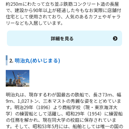
約250mにわたって立ち並ぶ鉄筋コンクリート造の長屋
で、建設から90年以上が経過した今もなお実際に店舗付
住宅として使用されており、人気のあるカフェやギャラ
リーなども入居しています。
詳細を見る
2.
明治丸(めいじまる)
明治丸は、現存するわが国最古の鉄船で、長さ73ｍ、幅
9ｍ、1,027トン、三本マストの秀麗な姿をとどめていま
す。明治29年（1896）より商船学校（現・東京海洋大
学）の練習船として活躍し、昭和29年（1954）に練習船
の任務を解かれ、現在同大学の校庭に保存されていま
す。そして、昭和53年5月には、船舶としては唯一の国の