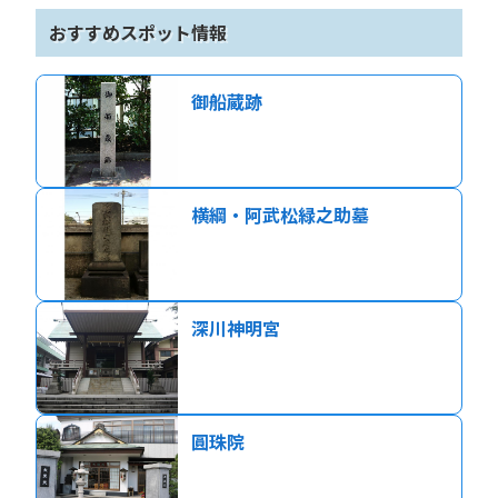
おすすめスポット情報
御船蔵跡
横綱・阿武松緑之助墓
深川神明宮
圓珠院