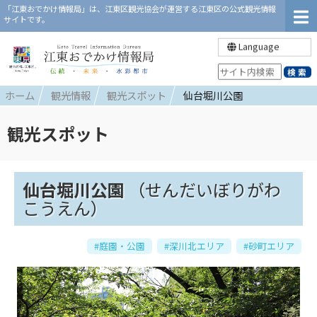
「江東おでかけ情報局」は、江東区観光協会が運営する江東区の公式観光情報
サイトです。
Language
ホーム
観光情報
観光スポット
仙台堀川公園
観光スポット
仙台堀川公園
（せんだいぼりがわ
こうえん）
#庭園・公園
#深川北エリア
#砂町エリア