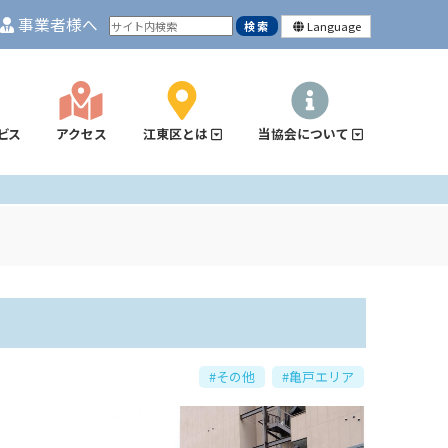
事業者様へ
Language
ビス
アクセス
江東区とは
当協会について
#その他
#亀戸エリア