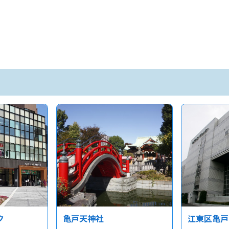
ク
亀戸天神社
江東区亀戸